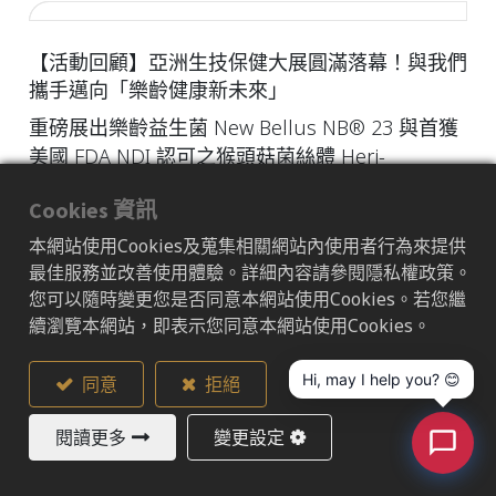
【活動回顧】亞洲生技保健大展圓滿落幕！與我們
攜手邁向「樂齡健康新未來」
重磅展出樂齡益生菌 New Bellus NB® 23 與首獲
美國 FDA NDI 認可之猴頭菇菌絲體 Heri-
Mycelium HE12
Cookies 資訊
本網站使用Cookies及蒐集相關網站內使用者行為來提供
2026/07/27
最佳服務並改善使用體驗。詳細內容請參閱隱私權政策。
您可以隨時變更您是否同意本網站使用Cookies。若您繼
續瀏覽本網站，即表示您同意本網站使用Cookies。
強化國際佈局！New Bellus 展現原廠技術實力，攜
Hi, may I help you? 😊
同意
拒絕
手海外夥伴共創市場雙贏
New Bellus近期受邀出席海外重要合作夥伴所舉
閱讀更多
變更設定
辦之海外市場拓展會議。