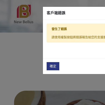
原料產品
客戶端錯誤
發生了錯誤
創新 ‧ 有益 ‧ 無限 | Be New ‧
請使用複製按鈕將錯誤報告給您的支援
確定