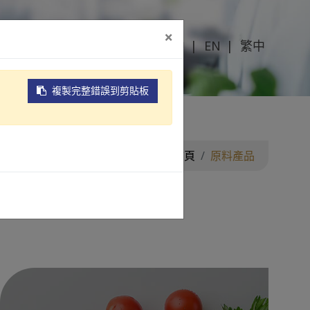
×
简中
EN
繁中
新消息
關於麗豐
聯絡我們
複製完整錯誤到剪貼板
首頁
原料產品