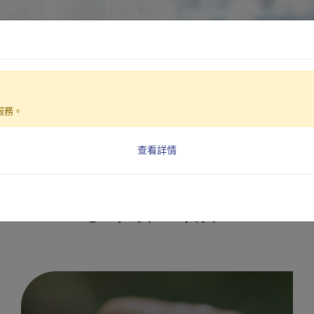
技術優勢
原料產品
解決方案
保健食品代工
最
 Be Beneficial ‧ Be Limitless
服務。
查看詳情
原料產品