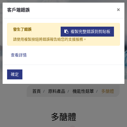
×
客戶端錯誤
简中
EN
繁中
發生了錯誤
複製完整錯誤到剪貼板
原料產品
請使用複製按鈕將錯誤報告給您的支援服務。
創新 ‧ 有益 ‧ 無限
| Be New ‧ Be Beneficial
‧ Be Limitless
查看詳情
確定
首頁
原料產品
機能性菇蕈
多醣體
多醣體