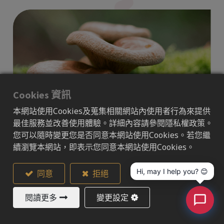
Cookies 資訊
本網站使用Cookies及蒐集相關網站內使用者行為來提供
最佳服務並改善使用體驗。詳細內容請參閱隱私權政策。
您可以隨時變更您是否同意本網站使用Cookies。若您繼
續瀏覽本網站，即表示您同意本網站使用Cookies。
何謂
β-葡聚醣?
Hi, may I help you? 😊
同意
拒絕
β-葡聚醣是一種由多個D-葡萄糖聚合而成的多醣體，為
一種可溶性膳食纖維，其存在於多種不同來源的食物之
閱讀更多
變更設定
中，包括燕麥、大麥、菇蕈、酵母、藻類及海帶等。相
較於多以營養源形式存在的α-葡聚醣，β-葡聚醣無法被