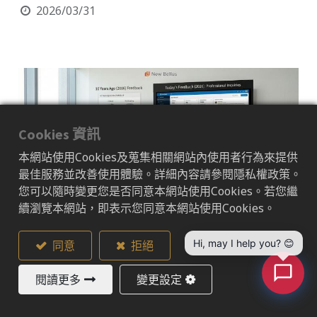
2026/03/31
Cookies 資訊
本網站使用Cookies及蒐集相關網站內使用者行為來提供
最佳服務並改善使用體驗。詳細內容請參閱隱私權政策。
您可以隨時變更您是否同意本網站使用Cookies。若您繼
續瀏覽本網站，即表示您同意本網站使用Cookies。
Hi, may I help you? 😊
同意
拒絕
想像一下這個場景：星期一早晨，您的產品開發團
隊正坐在會議室裡，檢閱最新款保健食品的顧客回
閱讀更多
變更設定
饋。 十年前，這些評論大概只會圍繞在口味或包
裝上。 然而到了今天，您的信箱卻被高度專業的