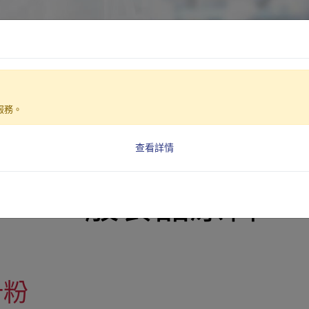
技術優勢
原料產品
解決方案
保健食品代工
最
w ‧ Be Beneficial ‧ Be Limitless
服務。
查看詳情
一般食品原料
汁粉