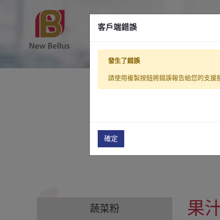
原料產品
客戶端錯誤
發生了錯誤
創新 ‧ 有益 ‧ 無限
| Be Ne
請使用複製按鈕將錯誤報告給您的支援
確定
果
蔬菜粉