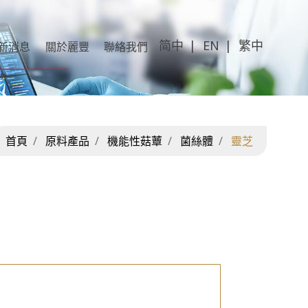
简中
EN
繁中
新消息
關於麗豐
聯絡我們
首頁
原料產品
機能性菇蕈
菌絲體
靈芝