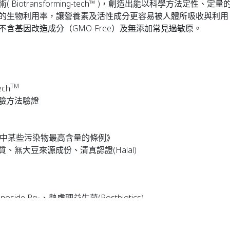
Biotransforming-tech™ )，創造出能以科學方法定性
的生物利用率，讓營養素及活性成分更容易被人體所吸收與利用
含基因改造成分（GMO-Free）及無添加常見過敏原。
TM
ch
驗方法驗證
於食品中某些污染物最高含量的條例》
無大豆來源成份、清真認證(Halal)
noside Rg
、熱處理益生菌(Postbiotics)
3