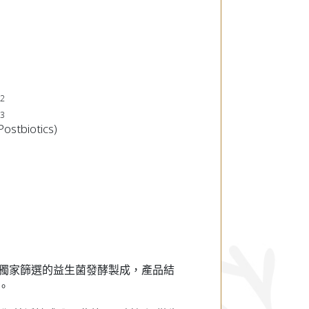
h
2
g
3
tbiotics)
獨家篩選的益生菌發酵製成，產品結
。