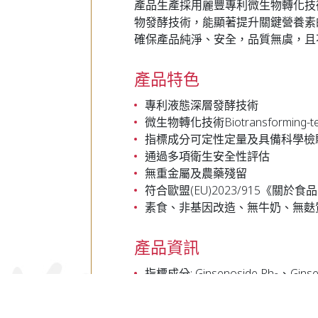
產品生產採用麗豐專利微生物轉化技術( 
物發酵技術，能顯著提升關鍵營養素
確保產品純淨、安全，品質無虞，且不
產品特色
專利液態深層發酵技術
微生物轉化技術Biotransforming-te
指標成分可定性定量及具備科學檢
通過多項衛生安全性評估
無重金屬及農藥殘留
符合歐盟(EU)2023/915《關
素食、非基因改造、無牛奶、無麩質、
產品資訊
指標成分: Ginsenoside Rh
、Ginse
2
人參小故事